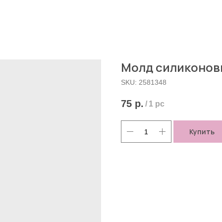
Молд силиконовы
SKU:
2581348
75
р.
/
1 pc
Купить