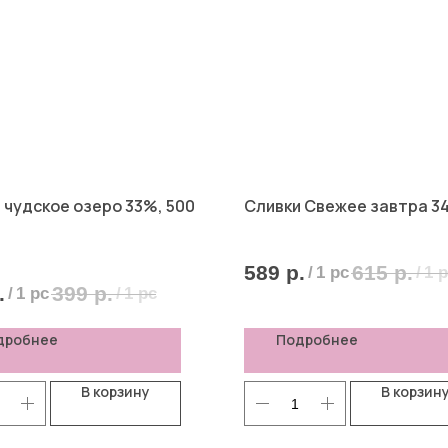
 чудское озеро 33%, 500
Сливки Свежее завтра 34
589
р.
615
р.
/
1 pc
/
1 
.
399
р.
/
1 pc
/
1 pc
дробнее
Подробнее
В корзину
В корзин