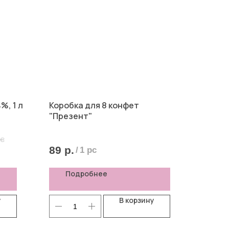
%, 1 л
Коробка для 8 конфет
"Презент"
pc
89
р.
/
1 pc
Подробнее
у
В корзину