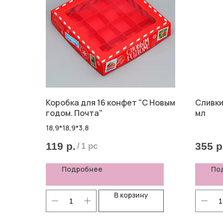
Коробка для 16 конфет "С Новым
Сливки
годом. Почта"
мл
18,9*18,9*3,8
119
р.
355
р
/
1 pc
Подробнее
По
В корзину