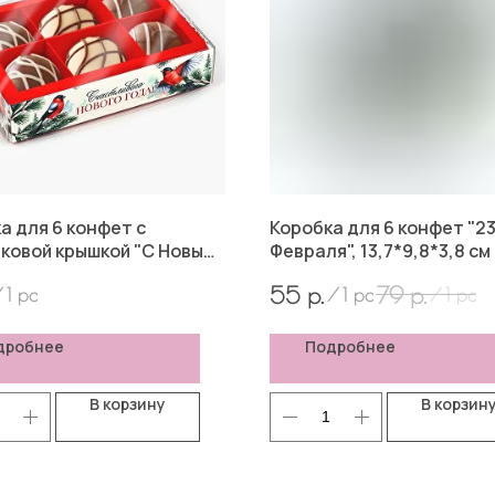
а для 6 конфет с
Коробка для 6 конфет "2
ковой крышкой "С Новым
Февраля", 13,7*9,8*3,8 см
 Снегири, 10*14,5*3 см
р.
р.
55
79
/
1 pc
/
1 pc
/
1 pc
дробнее
Подробнее
В корзину
В корзин