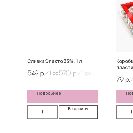
Сливки Элакто 33%, 1 л
Коробк
пласти
р.
р.
549
570
/
1 pc
/
1 pc
годом"
р.
79
Подробнее
По
В корзину