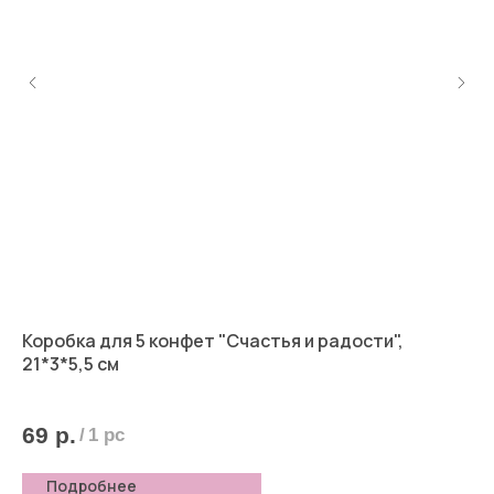
Коробка для 5 конфет "Счастья и радости",
Ко
21*3*5,5 см
"Л
69
р.
6
/
1 pc
Подробнее