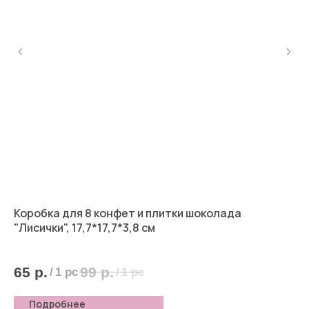
Коробка для 8 конфет и плитки шоколада
Ко
"Лисички", 17,7*17,7*3,8 см
5
65
р.
99
р.
/
1 pc
/
1 pc
Подробнее