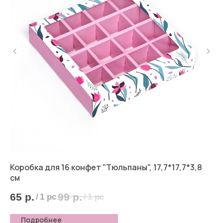
Коробка для 16 конфет "Тюльпаны", 17,7*17,7*3,8
Сл
см
3
65
р.
99
р.
/
1 pc
/
1 pc
Подробнее