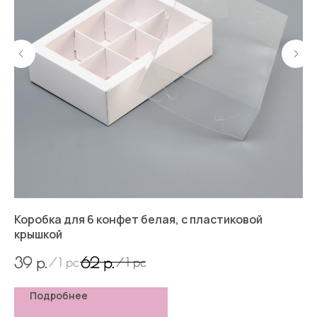
3,8
Коробка для 6 конфет белая, с пластиковой
Ко
крышкой
5
р.
р.
39
62
/
1 pc
/
1 pc
Подробнее