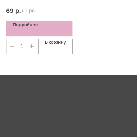
69
р.
6
/
1 pc
Подробнее
В корзину
Я согласен(-а) с
Политикой
конфиденциальности
Отправить