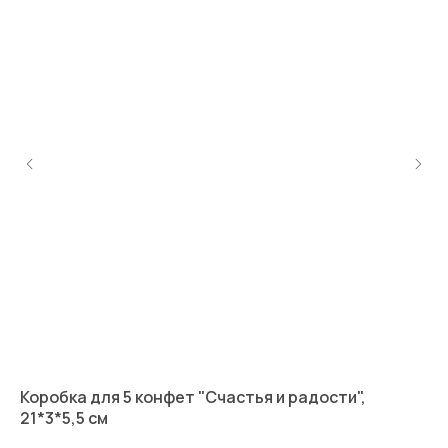
Коробка для 5 конфет "Счастья и радости",
Ко
21*3*5,5 см
ел
10,