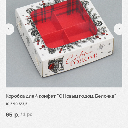
Коробка для 4 конфет "С Новым годом. Белочка"
Ко
17
10,5*10,5*3,5
65
р.
/
1 pc
6