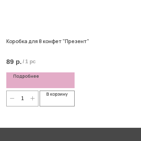
Коробка для 8 конфет "Презент"
Ко
14,
89
р.
8
/
1 pc
Подробнее
В корзину
Я согласен(-а) с
Политикой
конфиденциальности