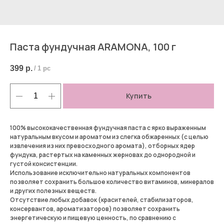
Паста фундучная ARAMONA, 100 г
399
р.
/
1 pc
Купить
100% высококачественная фундучная паста с ярко выраженным
натуральным вкусом и ароматом из слегка обжаренных (с целью
извлечения из них превосходного аромата), отборных ядер
фундука, растертых на каменных жерновах до однородной и
густой консистенции.
Использование исключительно натуральных компонентов
позволяет сохранить большое количество витаминов, минералов
и других полезных веществ.
Отсутствие любых добавок (красителей, стабилизаторов,
консервантов, ароматизаторов) позволяет сохранить
энергетическую и пищевую ценность, по сравнению с