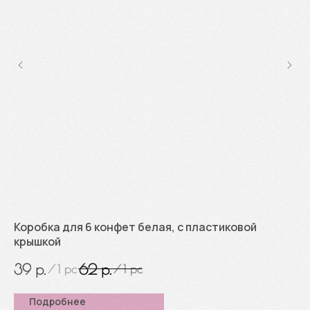
Коробка для 6 конфет белая, с пластиковой
Ко
крышкой
9
р.
р.
39
62
/
1 pc
/
1 pc
Подробнее