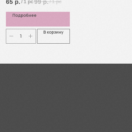
65
р.
99
р.
/
1 pc
/
1 pc
Подробнее
В корзину
Я согласен(-а) с
Политикой
конфиденциальности
Отправить