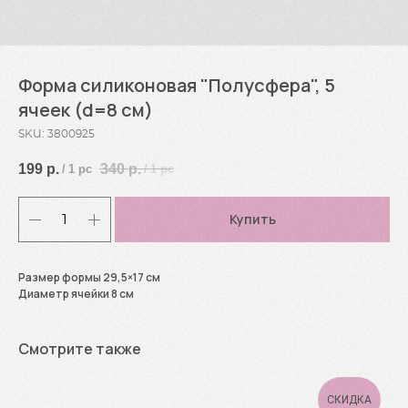
Форма силиконовая "Полусфера", 5
ячеек (d=8 см)
SKU:
3800925
199
р.
340
р.
/
1 pc
/
1 pc
Купить
Размер формы 29,5×17 см
Диаметр ячейки 8 см
Смотрите также
СКИДКА