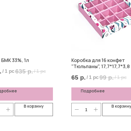
 БМК 33%, 1л
Коробка для 16 конфет
"Тюльпаны", 17,7*17,7*3,8
.
635
р.
/
1 pc
/
1 pc
65
р.
99
р.
/
1 pc
/
1 pc
дробнее
Подробнее
В корзину
В корзин