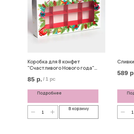
Коробка для 8 конфет
Сливки
"Счастливого Нового года"
589
р
белая хвоя снеговик
85
р.
/
1 pc
Подробнее
По
В корзину