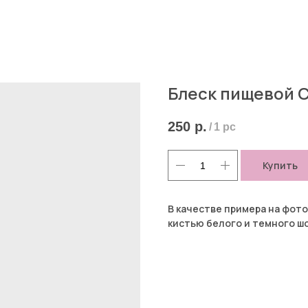
Блеск пищевой С
250
р.
/
1 pc
Купить
В качестве примера на фот
кистью белого и темного ш