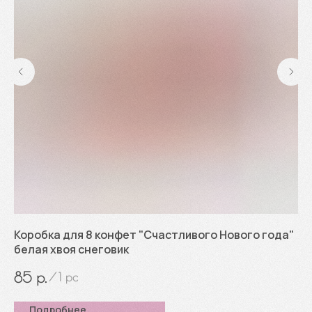
Коробка для 8 конфет "Счастливого Нового года"
Ко
белая хвоя снеговик
21
р.
85
6
/
1 pc
Подробнее