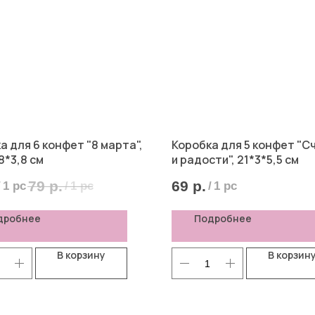
а для 6 конфет "8 марта",
Коробка для 5 конфет "С
8*3,8 см
и радости", 21*3*5,5 см
79
р.
69
р.
/
1 pc
/
1 pc
/
1 pc
дробнее
Подробнее
В корзину
В корзин