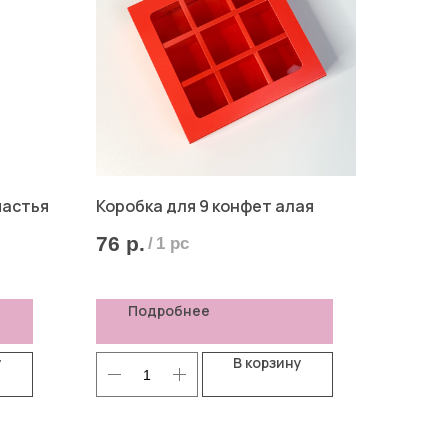
частья
Коробка для 9 конфет алая
76
р.
/
1 pc
Подробнее
у
В корзину