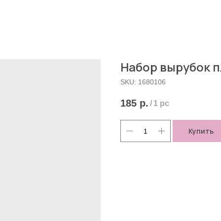
Набор вырубок пл
SKU:
1680106
185
р.
/
1 pc
Купить