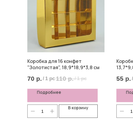
Коробка для 16 конфет
Коробк
"Золотистая", 18,9*18,9*3,8 см
13,7*9,
70
р.
110
р.
55
р.
/
1 pc
/
1 pc
Подробнее
По
В корзину