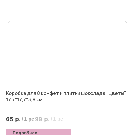
о"
Коробка для 8 конфет и плитки шоколада "Цветы",
Ко
17,7*17,7*3,8 см
5
65
р.
99
р.
/
1 pc
/
1 pc
Подробнее