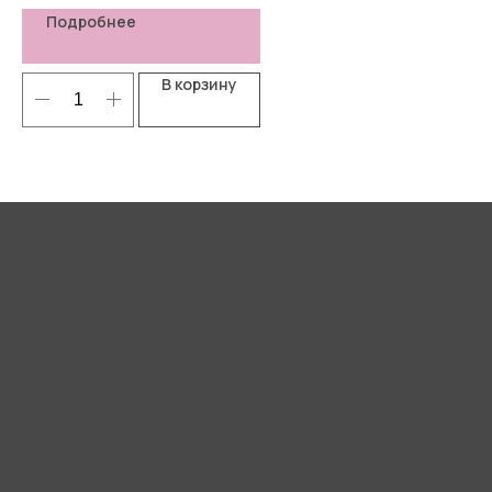
Подробнее
В корзину
Я согласен(-а) с
Политикой
конфиденциальности
Отправить