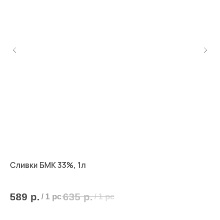
Сливки БМК 33%, 1л
Ко
18,
589
р.
635
р.
1
/
1 pc
/
1 pc