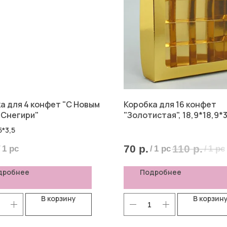
а для 4 конфет "С Новым
Коробка для 16 конфет
 Снегири"
"Золотистая", 18,9*18,9*3
5*3,5
70
р.
110
р.
/
1 pc
/
1 pc
/
1 pc
дробнее
Подробнее
В корзину
В корзин