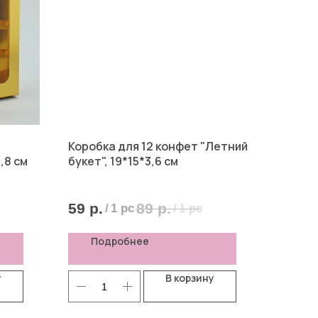
Коробка для 12 конфет "Летний
,8 см
букет", 19*15*3,6 см
59
р.
89
р.
/
1 pc
/
1 pc
Подробнее
у
В корзину