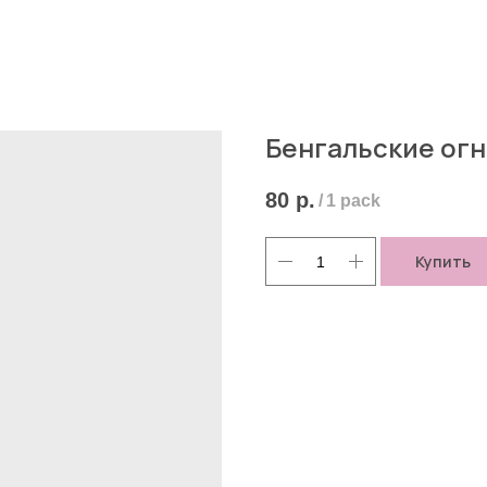
Бенгальские огни
80
р.
/
1 pack
Купить