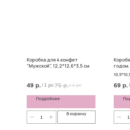
Коробка для 4 конфет
Коробк
"Мужской", 12,2*12,6*3,5 см
годом.
10,5*10,
49
р.
75
р.
69
р.
/
1 pc
/
1 pc
Подробнее
По
В корзину