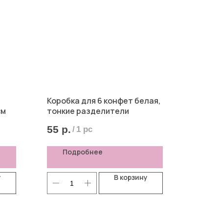
Коробка для 6 конфет белая,
см
тонкие разделители
55
р.
/
1 pc
Подробнее
у
В корзину