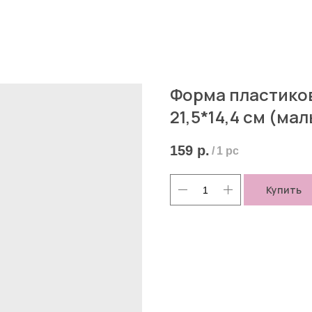
Форма пластиков
21,5*14,4 см (ма
159
р.
/
1 pc
Купить