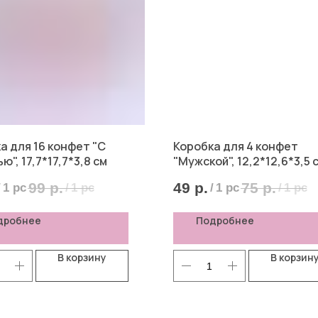
а для 16 конфет "С
Коробка для 4 конфет
", 17,7*17,7*3,8 см
"Мужской", 12,2*12,6*3,5 
99
р.
49
р.
75
р.
/
1 pc
/
1 pc
/
1 pc
/
1 pc
дробнее
Подробнее
В корзину
В корзин