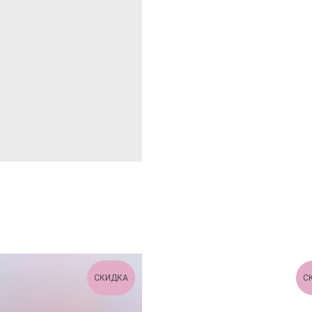
СКИДКА
С