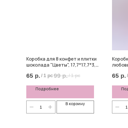
Коробка для 8 конфет и плитки
Коробк
шоколада "Цветы", 17,7*17,7*3,8
любовью
см
65
р.
99
р.
65
р.
/
1 pc
/
1 pc
Подробнее
По
В корзину