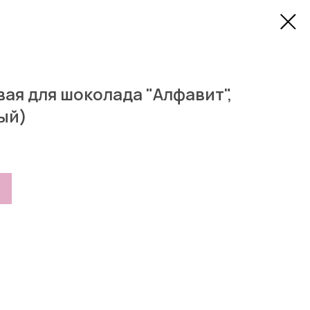
ая для шоколада "Алфавит",
лый)