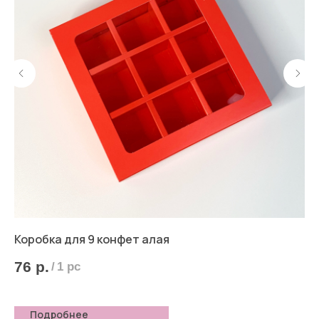
Коробка для 9 конфет алая
Ко
76
р.
9
/
1 pc
Подробнее