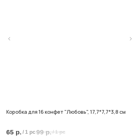
Коробка для 16 конфет "Любовь", 17,7*7,7*3,8 см
Ко
18,
65
р.
99
р.
1
/
1 pc
/
1 pc