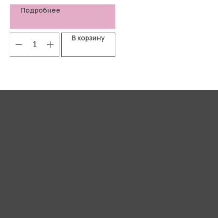
Подробнее
В корзину
Я согласен(-а) с
Политикой
конфиденциальности
Отправить