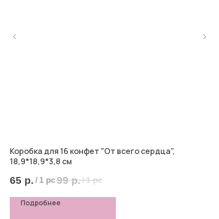
Коробка для 16 конфет "От всего сердца",
Сл
18,9*18,9*3,8 см
5
65
р.
99
р.
/
1 pc
/
1 pc
Подробнее