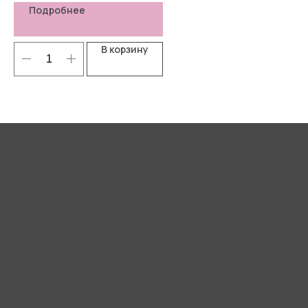
Подробнее
В корзину
Я согласен(-а) с
Политикой
конфиденциальности
Отправить