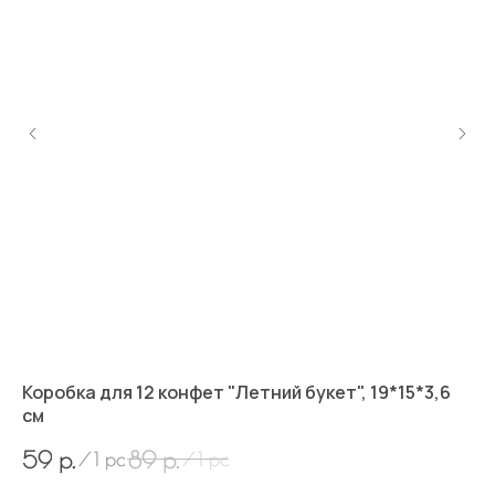
Коробка для 12 конфет "Летний букет", 19*15*3,6
Ко
см
см
р.
р.
59
89
6
/
1 pc
/
1 pc