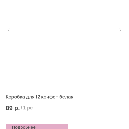
Коробка для 12 конфет белая
Ко
бе
89
р.
/
1 pc
8
Подробнее