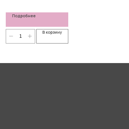
Подробнее
В корзину
Я согласен(-а) с
Политикой
конфиденциальности
Отправить