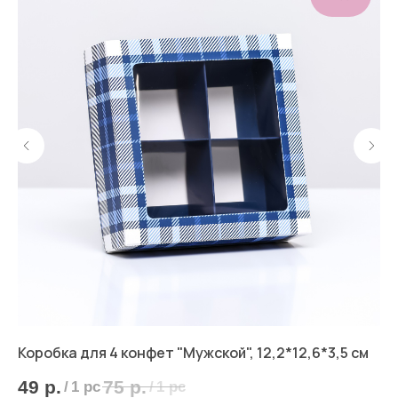
Коробка для 4 конфет "Мужской", 12,2*12,6*3,5 см
Ко
49
р.
75
р.
8
/
1 pc
/
1 pc