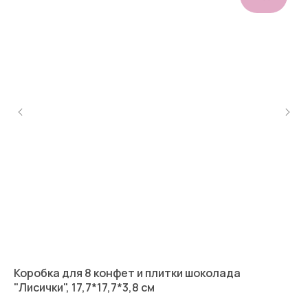
м
Коробка для 8 конфет и плитки шоколада
Ко
"Лисички", 17,7*17,7*3,8 см
бе