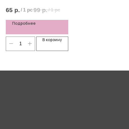
65
р.
99
р.
8
/
1 pc
/
1 pc
Подробнее
В корзину
Я согласен(-а) с
Политикой
конфиденциальности
Отправить