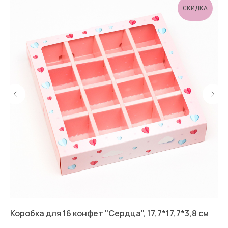
СКИДКА
Коробка для 16 конфет "Сердца", 17,7*17,7*3,8 см
Сы