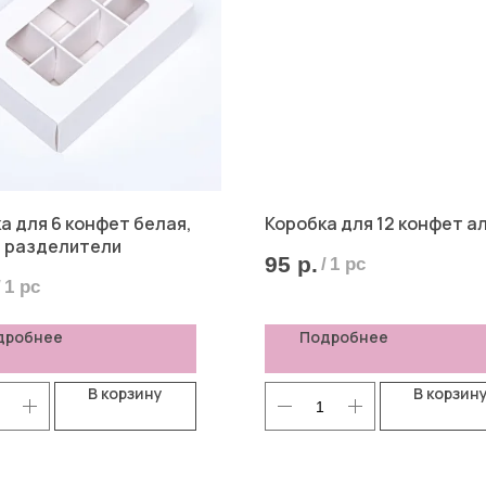
а для 6 конфет белая,
Коробка для 12 конфет а
 разделители
95
р.
/
1 pc
/
1 pc
дробнее
Подробнее
В корзину
В корзин