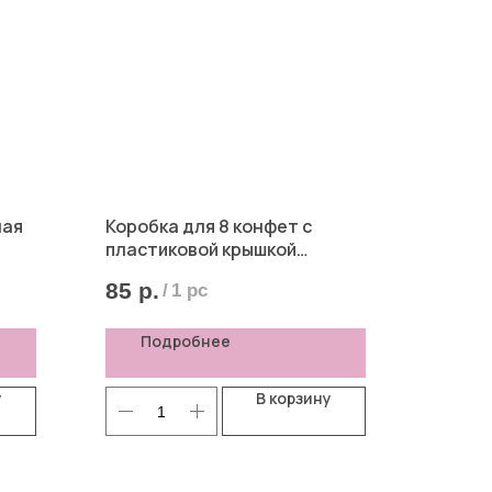
лая
Коробка для 8 конфет с
пластиковой крышкой
"Счастливого Нового года"
85
р.
/
1 pc
красная, 10*18,5*3 см
Подробнее
у
В корзину