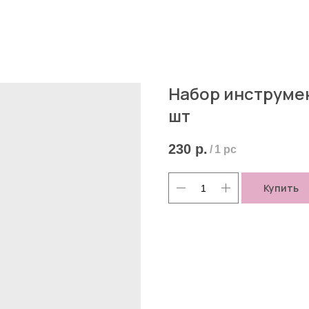
Набор инструмен
шт
230
р.
/
1 pc
Купить