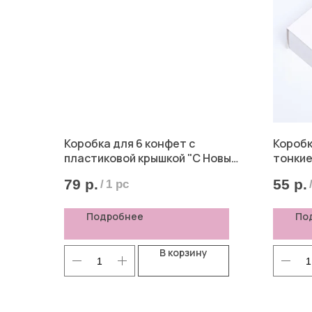
Коробка для 6 конфет с
Коробк
пластиковой крышкой "С Новым
тонкие
годом" Снегири, 10*14,5*3 см
79
р.
55
р.
/
1 pc
Подробнее
По
В корзину