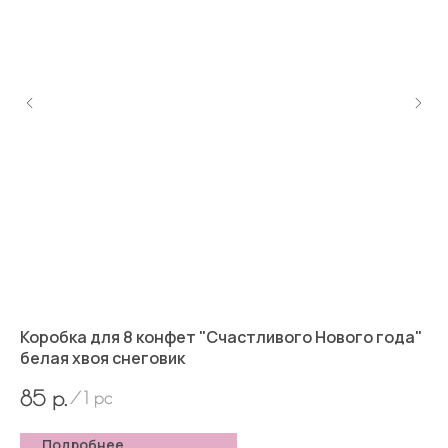
Коробка для 8 конфет "Счастливого Нового года"
Сл
белая хвоя снеговик
3
р.
85
/
1 pc
Подробнее