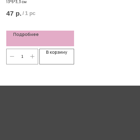
13*5*3,3 см
47
р.
5
/
1 pc
Подробнее
В корзину
Я согласен(-а) с
Политикой
конфиденциальности
Отправить