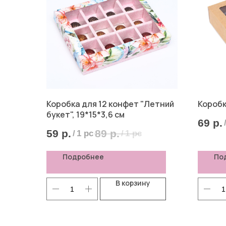
Коробка для 12 конфет "Летний
Коробк
букет", 19*15*3,6 см
69
р.
59
р.
89
р.
/
1 pc
/
1 pc
Подробнее
По
В корзину