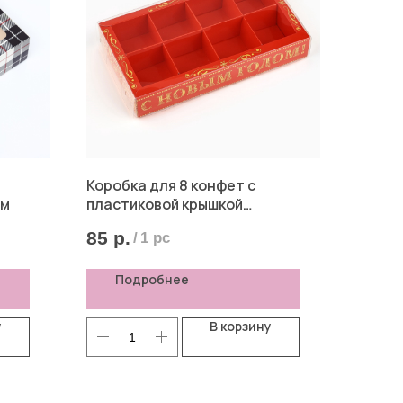
Коробка для 8 конфет с
см
пластиковой крышкой
"Счастливого Нового года"
85
р.
/
1 pc
красная, 10*18,5*3 см
Подробнее
у
В корзину