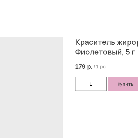
Краситель жиро
Фиолетовый, 5 г
179
р.
/
1 pc
Купить