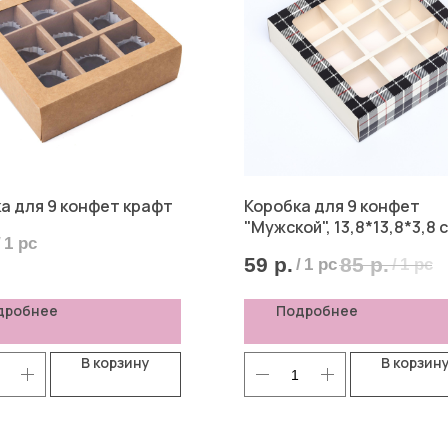
а для 9 конфет крафт
Коробка для 9 конфет
"Мужской", 13,8*13,8*3,8 
/
1 pc
59
р.
85
р.
/
1 pc
/
1 pc
дробнее
Подробнее
В корзину
В корзин