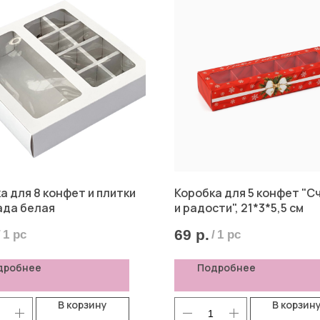
а для 8 конфет и плитки
Коробка для 5 конфет "С
ада белая
и радости", 21*3*5,5 см
69
р.
/
1 pc
/
1 pc
дробнее
Подробнее
В корзину
В корзин