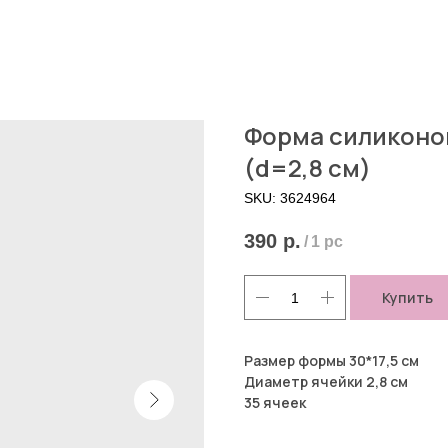
Форма силиконов
(d=2,8 см)
SKU:
3624964
390
р.
/
1 pc
Купить
Размер формы 30*17,5 см
Диаметр ячейки 2,8 см
35 ячеек