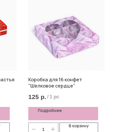
частья
Коробка для 16 конфет
"Шелковое сердце"
125
р.
/
1 pc
Подробнее
у
В корзину