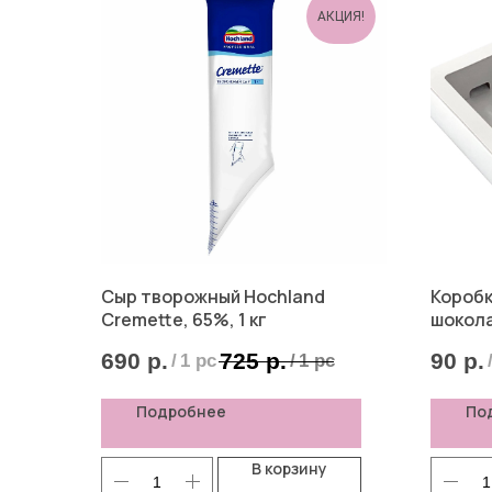
АКЦИЯ!
Сыр творожный Hochland
Коробк
Cremette, 65%, 1 кг
шокол
690
р.
725
р.
90
р.
/
1 pc
/
1 pc
Подробнее
По
В корзину