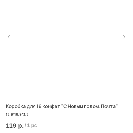
Коробка для 16 конфет "С Новым годом. Почта"
Ко
Но
18,9*18,9*3,8
119
р.
/
1 pc
7