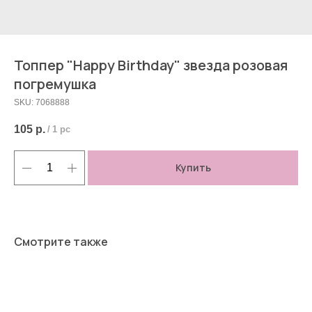
Топпер "Нappy Вirthday" звезда розовая
погремушка
SKU:
7068888
105
р.
/
1 pc
Купить
Смотрите также