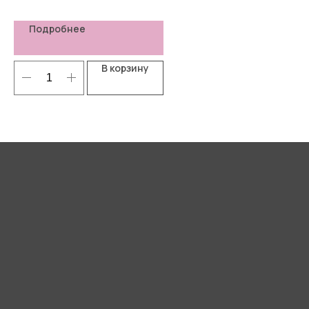
Подробнее
В корзину
Я согласен(-а) с
Политикой
конфиденциальности
Отправить