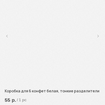
Коробка для 6 конфет белая, тонкие разделители
Ко
см
55
р.
/
1 pc
6