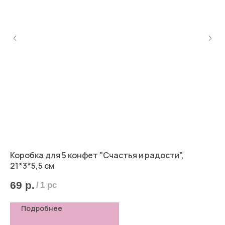
а"
Коробка для 5 конфет "Счастья и радости",
Ко
21*3*5,5 см
4
69
р.
/
1 pc
Подробнее