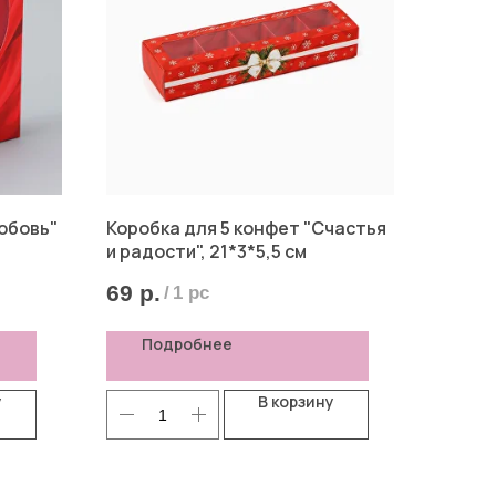
юбовь"
Коробка для 5 конфет "Счастья
и радости", 21*3*5,5 см
69
р.
/
1 pc
Подробнее
у
В корзину