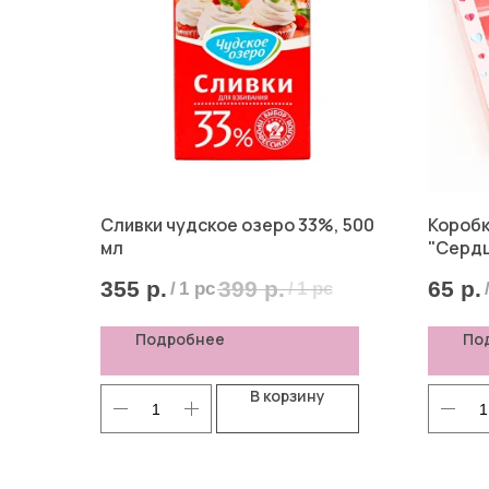
Сливки чудское озеро 33%, 500
Коробк
мл
"Сердца
355
р.
399
р.
65
р.
/
1 pc
/
1 pc
Подробнее
По
В корзину