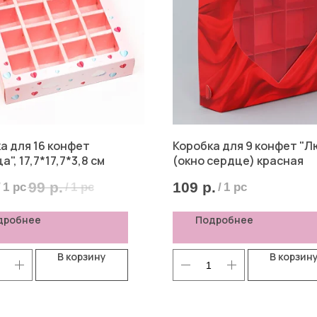
а для 16 конфет
Коробка для 9 конфет "Л
", 17,7*17,7*3,8 см
(окно сердце) красная
99
р.
109
р.
/
1 pc
/
1 pc
/
1 pc
дробнее
Подробнее
В корзину
В корзин