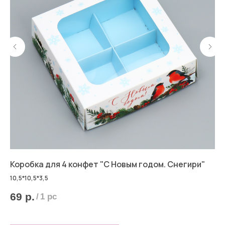
Коробка для 4 конфет "С Новым годом. Снегири"
Ко
Но
10,5*10,5*3,5
69
р.
/
1 pc
7