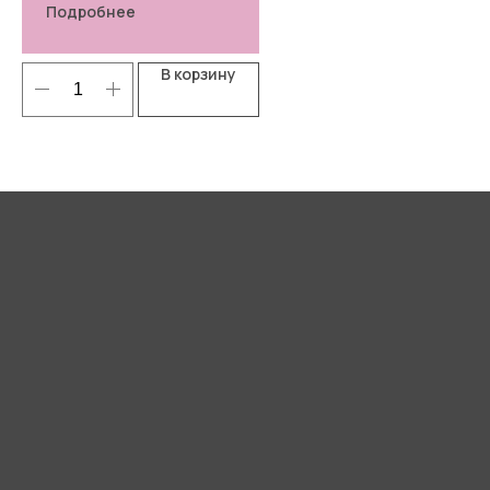
Подробнее
В корзину
Я согласен(-а) с
Политикой
конфиденциальности
Отправить