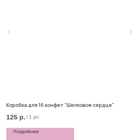
 см
Коробка для 16 конфет "Шелковое сердце"
Ко
125
р.
6
/
1 pc
Подробнее