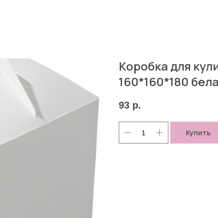
Коробка для кул
160*160*180 бел
93
р.
Купить