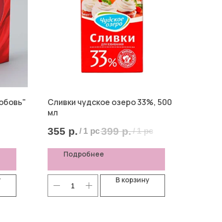
юбовь"
Сливки чудское озеро 33%, 500
мл
355
р.
399
р.
/
1 pc
/
1 pc
Подробнее
у
В корзину