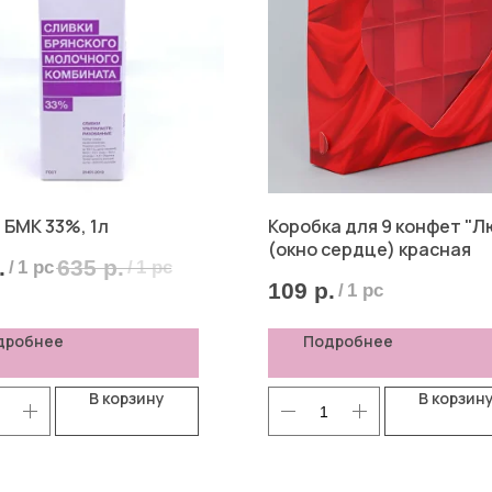
 БМК 33%, 1л
Коробка для 9 конфет "Л
(окно сердце) красная
.
635
р.
/
1 pc
/
1 pc
109
р.
/
1 pc
дробнее
Подробнее
В корзину
В корзин