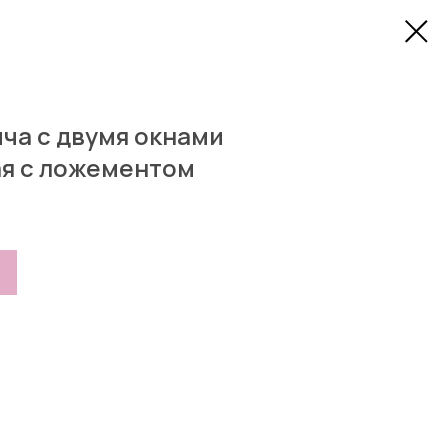
ича с двумя окнами
ая с ложементом