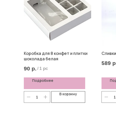
Коробка для 8 конфет и плитки
Сливки
шоколада белая
589
р
90
р.
/
1 pc
Подробнее
По
В корзину