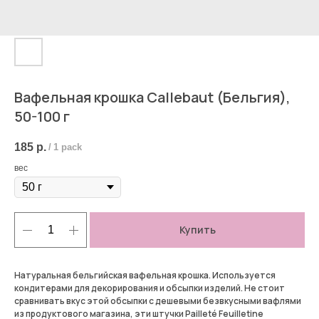
Вафельная крошка Callebaut (Бельгия),
50-100 г
185
р.
/
1 pack
вес
Купить
Натуральная бельгийская вафельная крошка. Используется
кондитерами для декорирования и обсыпки изделий. Не стоит
сравнивать вкус этой обсыпки с дешевыми безвкусными вафлями
из продуктового магазина, эти штучки Pailleté Feuilletine