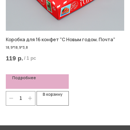
",
Коробка для 16 конфет "С Новым годом. Почта"
Ко
13
18,9*18,9*3,8
119
р.
/
1 pc
5
Подробнее
В корзину
Я согласен(-а) с
Политикой