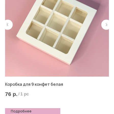
Коробка для 9 конфет белая
Ко
"Л
76
р.
/
1 pc
6
Подробнее