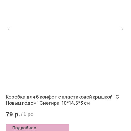
Коробка для 6 конфет с пластиковой крышкой "С
Ко
Новым годом" Снегири, 10*14,5*3 см
5
79
р.
/
1 pc
Подробнее