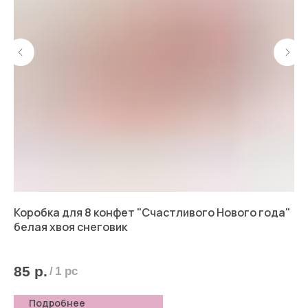
Коробка для 8 конфет "Счастливого Нового года"
Ко
белая хвоя снеговик
9
85
р.
/
1 pc
Подробнее