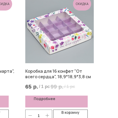
КИДКА
СКИДКА
марта",
Коробка для 16 конфет "От
всего сердца", 18,9*18,9*3,8 см
65
р.
99
р.
/
1 pc
/
1 pc
Подробнее
у
В корзину