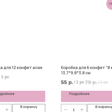
С
а для 12 конфет алая
Коробка для 6 конфет "8 
13,7*9,8*3,8 см
/
1 pc
55
р.
79
р.
/
1 pc
/
1 pc
дробнее
Подробнее
В корзину
В корзин