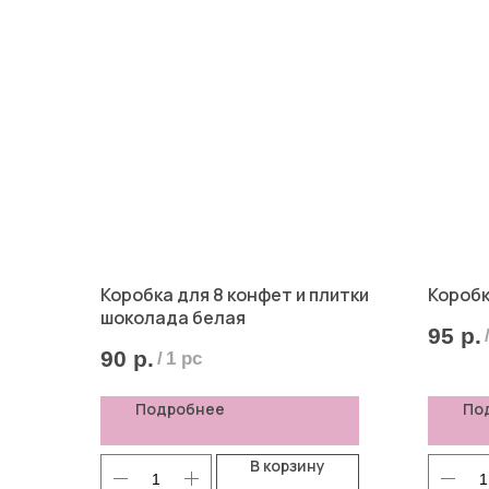
Коробка для 8 конфет и плитки
Коробк
шоколада белая
95
р.
90
р.
/
1 pc
Подробнее
По
В корзину