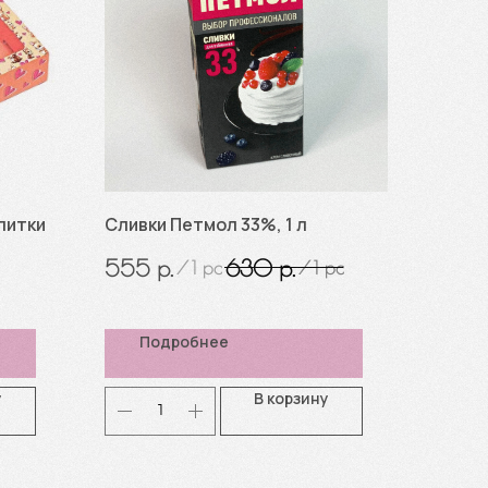
литки
Сливки Петмол 33%, 1 л
р.
р.
555
630
/
1 pc
/
1 pc
Подробнее
у
В корзину