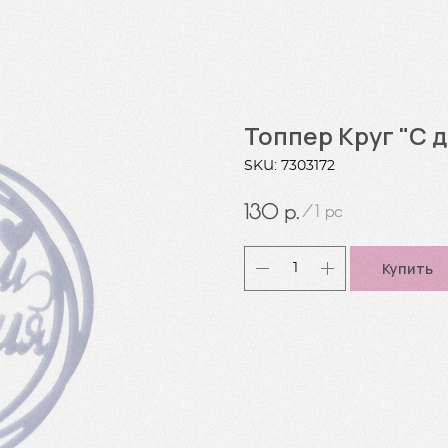
Топпер Круг "С 
SKU:
7303172
р.
130
/
1 pc
Купить