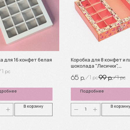
а для 16 конфет белая
Коробка для 8 конфет и п
шоколада "Лисички",
/
1 pc
17,7*17,7*3,8 см
р.
р.
65
99
/
1 pc
/
1 pc
дробнее
Подробнее
В корзину
В корзин