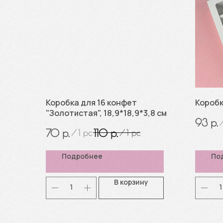
Коробка для 16 конфет
Коробк
"Золотистая", 18,9*18,9*3,8 см
р.
93
р.
р.
70
110
/
1 pc
/
1 pc
Подробнее
По
В корзину