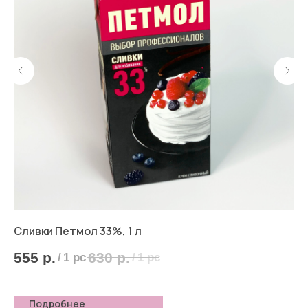
Сливки Петмол 33%, 1 л
Ко
Но
555
р.
630
р.
/
1 pc
/
1 pc
7
Подробнее