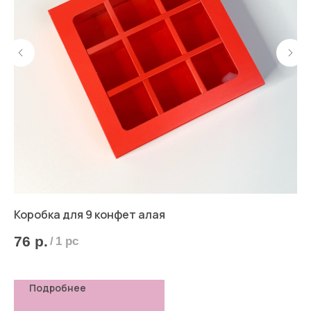
Коробка для 9 конфет алая
Ко
кр
76
р.
/
1 pc
3
Подробнее