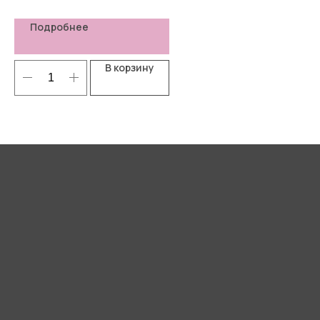
Подробнее
В корзину
Я согласен(-а) с
Политикой
конфиденциальности
Отправить