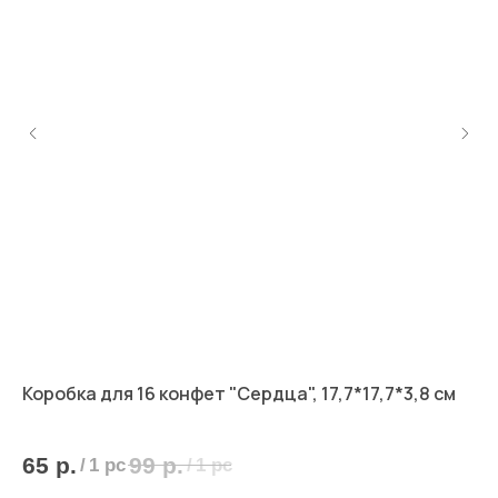
",
Коробка для 16 конфет "Сердца", 17,7*17,7*3,8 см
Ко
14,
65
р.
99
р.
8
/
1 pc
/
1 pc