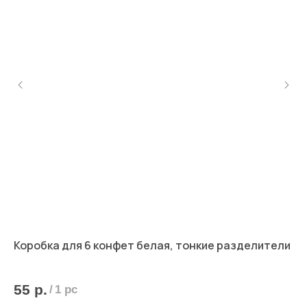
Коробка для 6 конфет белая, тонкие разделители
Ко
55
р.
5
/
1 pc