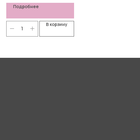
Подробнее
В корзину
Я согласен(-а) с
Политикой
конфиденциальности
Отправить