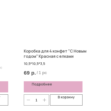
Коробка для 4 конфет "С Новым
годом" Красная с елками
10,5*10,5*3,5
pc
69
р.
/
1 pc
Подробнее
у
В корзину