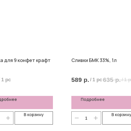
а для 9 конфет крафт
Сливки БМК 33%, 1л
589
р.
635
р.
/
1 pc
/
1 pc
/
1 
дробнее
Подробнее
В корзину
В корзин