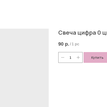
Свеча цифра 0 ц
90
р.
/
1 pc
Купить