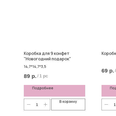
Коробка для 9 конфет
Коробк
"Новогодний подарок"
14,7*14,7*3,5
69
р.
89
р.
/
1 pc
Подробнее
По
В корзину