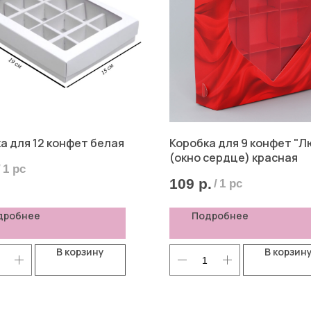
а для 12 конфет белая
Коробка для 9 конфет "Л
(окно сердце) красная
/
1 pc
109
р.
/
1 pc
дробнее
Подробнее
В корзину
В корзин