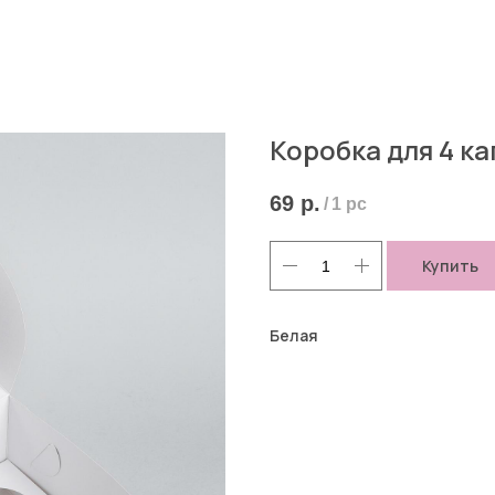
Коробка для 4 ка
69
р.
/
1 pc
Купить
Белая