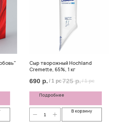
юбовь"
Сыр творожный Hochland
Cremette, 65%, 1 кг
690
р.
725
р.
/
1 pc
/
1 pc
Подробнее
у
В корзину